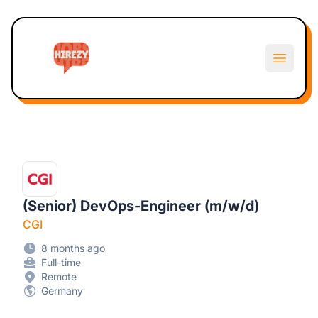
Hirezy
Open m
(Senior) DevOps-Engineer (m/w/d)
CGI
8 months ago
Full-time
Remote
Germany