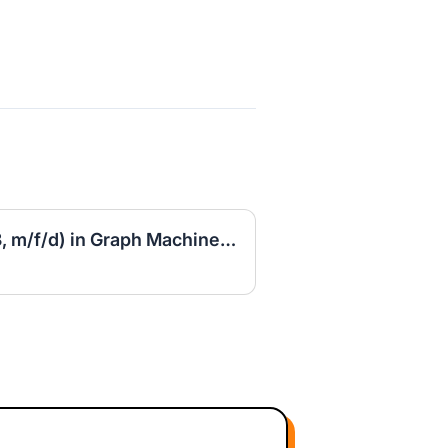
PhD Position (100%, E13, m/f/d) in Graph Machine Learning at Data Science Center (DSC) - ScaDS.AI