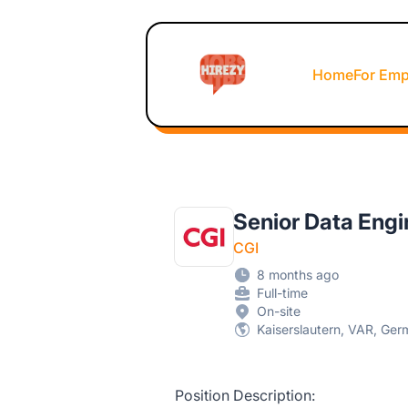
Hirezy
Home
For Emp
Senior Data Engi
CGI
8 months ago
Full-time
On-site
Kaiserslautern, VAR, Ge
Position Description: