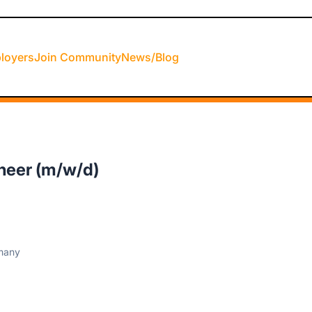
loyers
Join Community
News/Blog
neer (m/w/d)
rmany