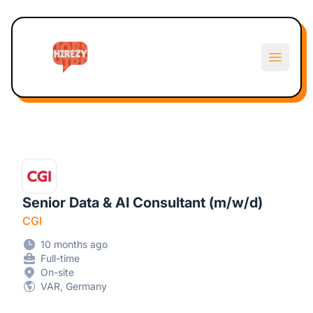
Hirezy
Open m
Senior Data & AI Consultant (m/w/d)
CGI
10 months ago
Full-time
On-site
VAR, Germany