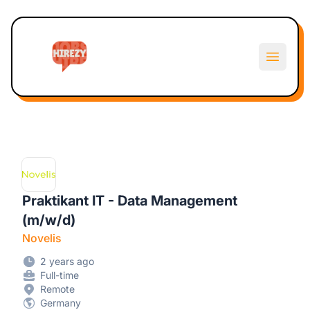
Hirezy
Open m
Praktikant IT - Data Management
(m/w/d)
Novelis
2 years ago
Full-time
Remote
Germany