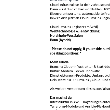
Cloud-Infrastruktur ist dein Zuhause und 
Dann wirst du dich hier wohlfühlen: 1
Eigenverantwortung, automatisierte Pro
bewirb dich jetzt als Cloud DevOps Engi
Cloud DevOps Engineer (m/w/d)
Webtechnologie & -entwicklung
Nordrhein-Westfalen
Bonn (hybrid)
*Please do not apply, if you reside ou
speaking positions)*
Mein Kunde
Branche
: Cloud-Infrastruktur & SaaS-Lö
Kultur: Modern. Locker. Innovativ.
Dienstleistungen/Produkte: Umfangreiche
Dein Team
: 10–15 DevOps-, Cloud- und S
Als weitere Verstärkung dieses Spezialis
Das machst du
Infrastruktur in AWS-Umgebungen autom
Terraform-Module und Ansible-Playbook