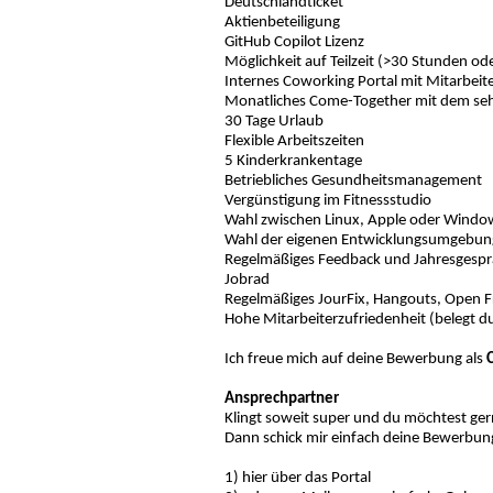
Deutschlandticket
Aktienbeteiligung
GitHub Copilot Lizenz
Möglichkeit auf Teilzeit (>30 Stunden o
Internes Coworking Portal mit Mitarbeite
Monatliches Come-Together mit dem seh
30 Tage Urlaub
Flexible Arbeitszeiten
5 Kinderkrankentage
Betriebliches Gesundheitsmanagement
Vergünstigung im Fitnessstudio
Wahl zwischen Linux, Apple oder Windo
Wahl der eigenen Entwicklungsumgebung (E
Regelmäßiges Feedback und Jahresgesp
Jobrad
Regelmäßiges JourFix, Hangouts, Open F
Hohe Mitarbeiterzufriedenheit (belegt d
Ich freue mich auf deine Bewerbung als
Ansprechpartner
Klingt soweit super und du möchtest ge
Dann schick mir einfach deine Bewerbun
1) hier über das Portal