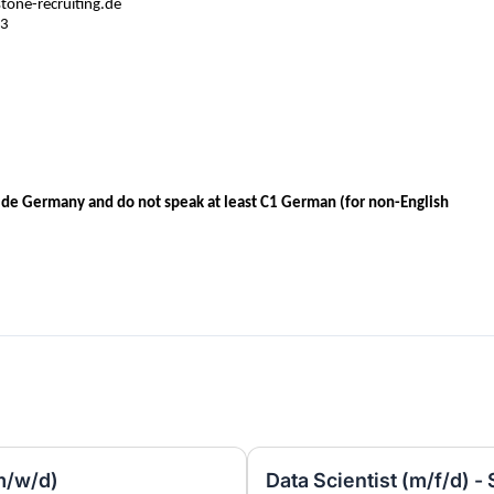
stone-recruiting.de
03
tside Germany and do not speak at least C1 German (for non-English
m/w/d)
Data Scientist (m/f/d) -