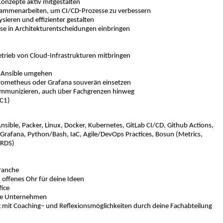
onzepte aktiv mitgestalten
usammenarbeiten, um CI/CD-Prozesse zu verbessern
sieren und effizienter gestalten
se in Architekturentscheidungen einbringen
trieb von Cloud-Infrastrukturen mitbringen
d Ansible umgehen
rometheus oder Grafana souverän einsetzen
kommunizieren, auch über Fachgrenzen hinweg
>C1)
sible, Packer, Linux, Docker, Kubernetes, GitLab CI/CD, Github Actions,
Grafana, Python/Bash, IaC, Agile/DevOps Practices, Bosun (Metrics,
(RDS)
Branche
 offenes Ohr für deine Ideen
fice
sche Unternehmen
g mit Coaching– und Reflexionsmöglichkeiten durch deine Fachabteilung