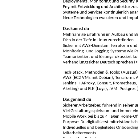
Deployments, Monitoring und Security-K
Eng mit Entwicklung und Architektur z
Systeme und Services kontinuierlich analy
Neue Technologien evaluieren und Impul
Das kannst du
Mehrjährige Erfahrung im Aufbau und Be
Dich in der Tiefe in Linux zurechtfinden
Sicher mit AWS-Diensten, Terraform un
Monitoring- und Logging-Systeme wie P
Teamorientiert und lösungsfokussiert 
Verhandlungssicher Deutsch sprechen (
Tech-Stack, Methoden & Tools
: (Auszug)
AWS (EC2 VMs mit Debian), Terraform, An
Jenkins, HAProxy, Consult, Prometheus, 
Alerting) und ELK (Logs), JVM, Postgres 
Das genießt du
Sicherer Arbeitgeber, führend in seiner 
Viel Gestaltungsspielraum und immer ein
Mobile Work bei bis zu 4 Tagen Home-Of
Purpose: Du digitalisierst mittelständi
Individuelles und begleitetes Onboardin
Mitarbeiterevents