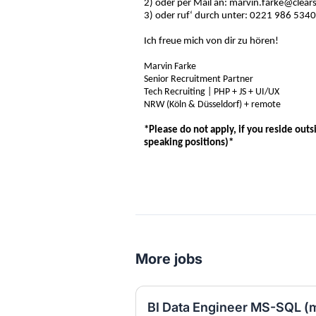
2) oder per Mail an: marvin.farke@clear
3) oder ruf‘ durch unter: 0221 986 534
Ich freue mich von dir zu hören!
Marvin Farke
Senior Recruitment Partner
Tech Recruiting | PHP + JS + UI/UX
NRW (Köln & Düsseldorf) + remote
*Please do not apply, if you reside ou
speaking positions)*
More jobs
BI Data Engineer MS-SQL (