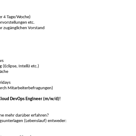
der 4 Tage/Woche)
rvorstellungen etc.
r zugänglichen Vorstand
ws
clipse, IntelliJ etc.)
räche
ridays
urch Mitarbeiterbefragungen)
Cloud DevOps Engineer (m/w/d)!
rne mehr darüber erfahren?
gsunterlagen (Lebenslauf) entweder: