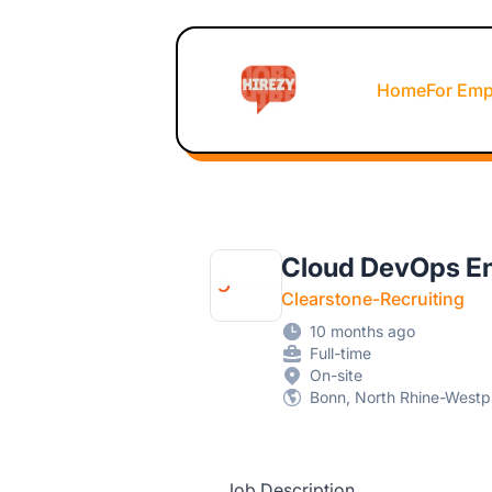
Hirezy
Home
For Emp
Cloud DevOps En
Clearstone-Recruiting
10 months ago
Full-time
On-site
Bonn, North Rhine-Westp
Job Description