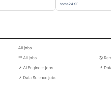
home24 SE
All jobs
🪧 All jobs
🌎 Rem
📌 AI Engineer jobs
📌 Dat
📌 Data Science jobs